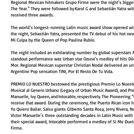
Regional Mexican hitmakers Grupo Firme were the night’s bigge
The Year.” They were followed by Karol G and Sebastián Yatra wit
received three awards.
The world’s longest-running Latin music award show opened wit
the night, Sebastián Yatra, presented the TV debut of his hot 
Mi Culpa by the Queen of Pop Paulina Rubio.
The night included an exhilarating number by global superstars
standout performance was Urban star Ozuna’s medley of hits Dile
Mor. Regional Mexican superstar Christian Nodal delivered an un
Argentine Pop sensation TINI, Por El Resto De Tu Vida.
PREMIO LO NUESTRO bestowed the prestigious Premio Lo Nuestro
Musical al Genero Urbano (Legacy of Urban Music Award), and Pre
Manuelle, Ivy Queen, and Intocable, respectively. The Pioneering
receive that award. During the ceremony, the Puerto Rican icon h
Yo Quiero Bailar. Salsa giants Gilberto Santa Rosa, Jerry Rivera,
Victor Manuelle’s three outstanding decades in Latin Music with 
their special award, Intocable performed a medley of Si Me Du
Firme.