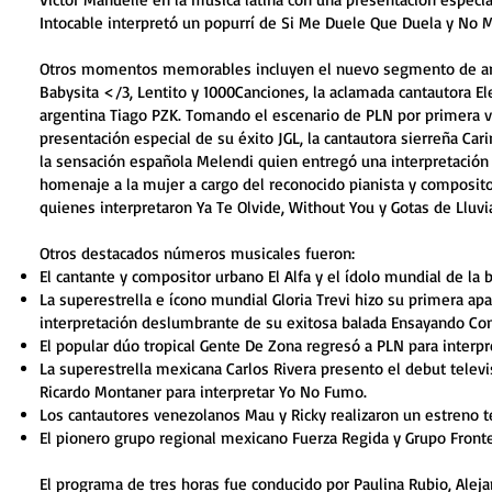
Intocable interpretó un popurrí de Si Me Duele Que Duela y No 
Otros momentos memorables incluyen el nuevo segmento de artis
Babysita </3, Lentito y 1000Canciones, la aclamada cantautora E
argentina Tiago PZK. Tomando el escenario de PLN por primera v
presentación especial de su éxito JGL, la cantautora sierreña Ca
la sensación española Melendi quien entregó una interpretació
homenaje a la mujer a cargo del reconocido pianista y compositor
quienes interpretaron Ya Te Olvide, Without You y Gotas de Lluvi
Otros destacados números musicales fueron:
El cantante y compositor urbano El Alfa y el ídolo mundial de la 
La superestrella e ícono mundial Gloria Trevi hizo su primera ap
interpretación deslumbrante de su exitosa balada Ensayando C
El popular dúo tropical Gente De Zona regresó a PLN para inter
La superestrella mexicana Carlos Rivera presento el debut telev
Ricardo Montaner para interpretar Yo No Fumo.
Los cantautores venezolanos Mau y Ricky realizaron un estreno t
El pionero grupo regional mexicano Fuerza Regida y Grupo Fron
El programa de tres horas fue conducido por Paulina Rubio, Aleja