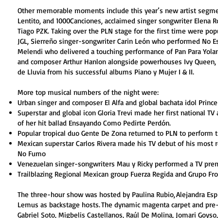
Other memorable moments include this year’s new artist segment
Lentito, and 1000Canciones, acclaimed singer songwriter Elena
Tiago PZK. Taking over the PLN stage for the first time were pop
JGL, Sierreño singer-songwriter Carin León who performed No E
Melendi who delivered a touching performance of Pan Para Yola
and composer Arthur Hanlon alongside powerhouses Ivy Queen, L
de Lluvia from his successful albums Piano y Mujer I & II.
More top musical numbers of the night were:
Urban singer and composer El Alfa and global bachata idol Princ
Superstar and global icon Gloria Trevi made her first national 
of her hit ballad Ensayando Como Pedirte Perdón.
Popular tropical duo Gente De Zona returned to PLN to perform
Mexican superstar Carlos Rivera made his TV debut of his most 
No Fumo
Venezuelan singer-songwriters Mau y Ricky performed a TV prem
Trailblazing Regional Mexican group Fuerza Regida and Grupo F
The three-hour show was hosted by Paulina Rubio, Alejandra Espin
Lemus as backstage hosts. The dynamic magenta carpet and pre
Gabriel Soto, Migbelis Castellanos, Raúl De Molina, Jomari Goyso,