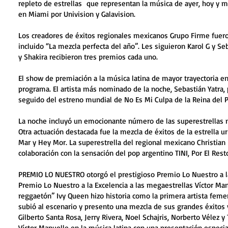
repleto de estrellas que representan la música de ayer, hoy 
en Miami por Univision y Galavision.
Los creadores de éxitos regionales mexicanos Grupo Firme fue
incluido “La mezcla perfecta del año”. Les siguieron Karol G y Se
y Shakira recibieron tres premios cada uno.
El show de premiación a la música latina de mayor trayectoria e
programa. El artista más nominado de la noche, Sebastián Yatra,
seguido del estreno mundial de No Es Mi Culpa de la Reina del 
La noche incluyó un emocionante número de las superestrellas 
Otra actuación destacada fue la mezcla de éxitos de la estrella u
Mar y Hey Mor. La superestrella del regional mexicano Christian
colaboración con la sensación del pop argentino TINI, Por El Res
PREMIO LO NUESTRO otorgó el prestigioso Premio Lo Nuestro a l
Premio Lo Nuestro a la Excelencia a las megaestrellas Víctor Man
reggaetón” Ivy Queen hizo historia como la primera artista feme
subió al escenario y presento una mezcla de sus grandes éxitos y
Gilberto Santa Rosa, Jerry Rivera, Noel Schajris, Norberto Vélez 
Víctor Manuelle en la música latina con una presentación especia